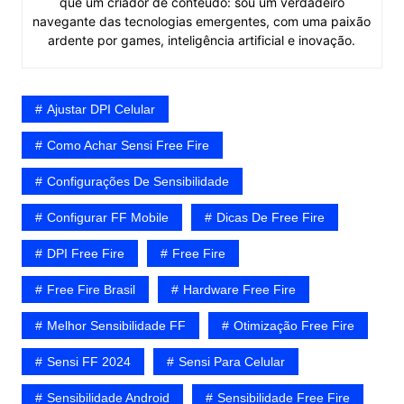
que um criador de conteúdo: sou um verdadeiro
navegante das tecnologias emergentes, com uma paixão
ardente por games, inteligência artificial e inovação.
Ajustar DPI Celular
Como Achar Sensi Free Fire
Configurações De Sensibilidade
Configurar FF Mobile
Dicas De Free Fire
DPI Free Fire
Free Fire
Free Fire Brasil
Hardware Free Fire
Melhor Sensibilidade FF
Otimização Free Fire
Sensi FF 2024
Sensi Para Celular
Sensibilidade Android
Sensibilidade Free Fire