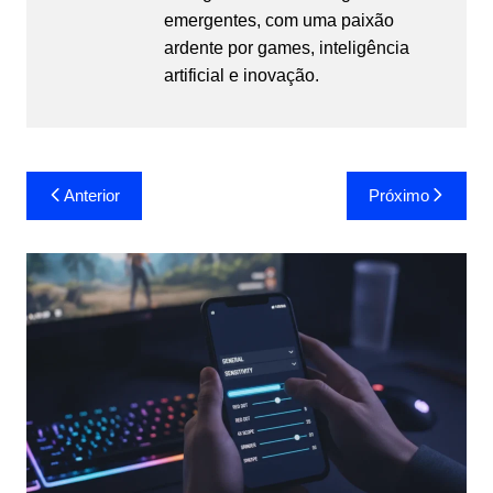
emergentes, com uma paixão
ardente por games, inteligência
artificial e inovação.
Navegação
Anterior
Próximo
de
Post