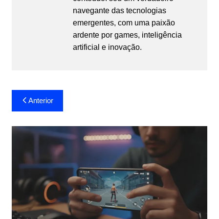
navegante das tecnologias
emergentes, com uma paixão
ardente por games, inteligência
artificial e inovação.
Navegação
Anterior
de
Post