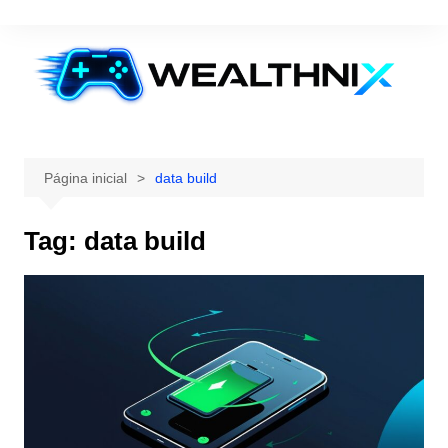
Ir
para
o
conteúdo
Página inicial
data build
Tag:
data build