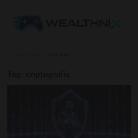
Ir
para
o
conteúdo
Página inicial
criptografia
Tag:
criptografia