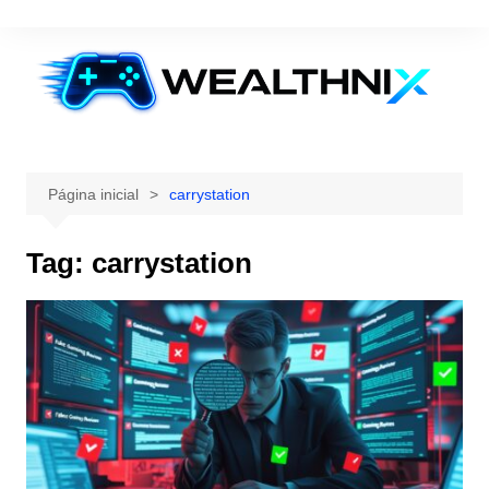
Ir
para
o
conteúdo
Página inicial
carrystation
Tag:
carrystation