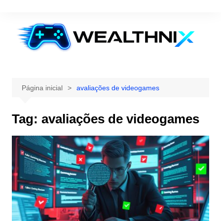
Ir
para
o
conteúdo
Página inicial
avaliações de videogames
Tag:
avaliações de videogames